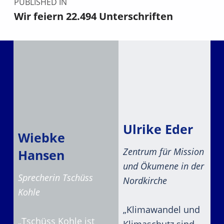
PUBLISHED IN
Wir feiern 22.494 Unterschriften
Ulrike Eder
Wiebke
Zentrum für Mission
Hansen
und Ökumene in der
Sprecherin Tschüss
Nordkirche
Kohle
„Klimawandel und
„Tschüss Kohle ist
Klimaschutz sind