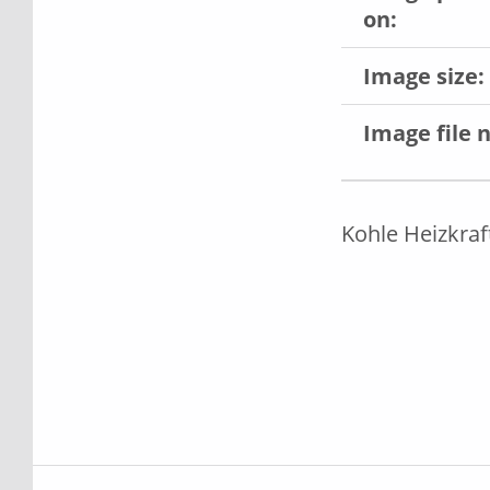
on:
Image size:
Image file 
Kohle Heizkra
Skip back to main navigation
Beitragsnavigation