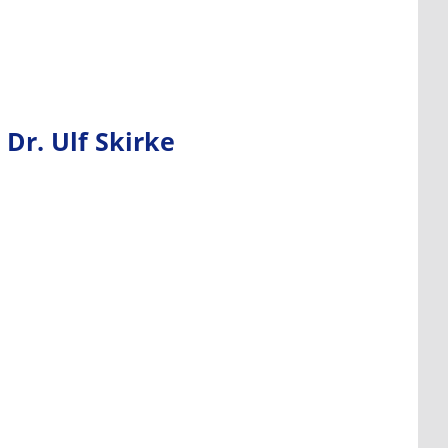
Dr. Ulf Skirke
Zukunftsrat Hamburg
„Die Weltstadt Hamburg hat eine
lebenswichtige Aufgabe für das
Weltklima: Ausstieg aus der Kohle,
Ausbau der erneuerbaren Energien –
schnellstmöglich und
sozialverträglich!“