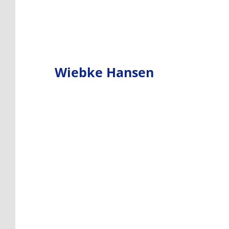
Wiebke Hansen
Sprecherin Tschüss Kohle
„Tschüss Kohle ist meine
Herzensangelegenheit. Die Zeit drängt,
aber die Bundesregierung vertagt den
Klimaschutz. Wir in Hamburg können
Verantwortung übernehmen. Deshalb
Kohleausstieg selber machen!“