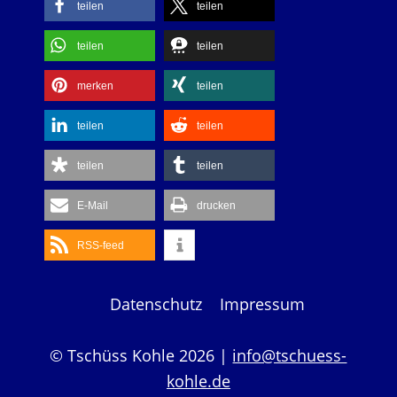
teilen
teilen
teilen
teilen
merken
teilen
teilen
teilen
teilen
teilen
E-Mail
drucken
RSS-feed
Datenschutz
Impressum
© Tschüss Kohle 2026 |
info@tschuess-
kohle.de