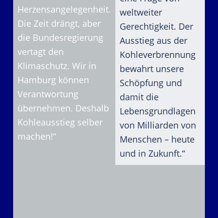
Herzensangelegenheit.
weltweiter
Die Zeit drängt, aber
Gerechtigkeit. Der
die Bundesregierung
Ausstieg aus der
vertagt den
Kohleverbrennung
Klimaschutz. Wir in
bewahrt unsere
Hamburg können
Schöpfung und
Verantwortung
damit die
übernehmen. Deshalb
Lebensgrundlagen
Kohleausstieg selber
von Milliarden von
machen!“
Menschen – heute
und in Zukunft.“