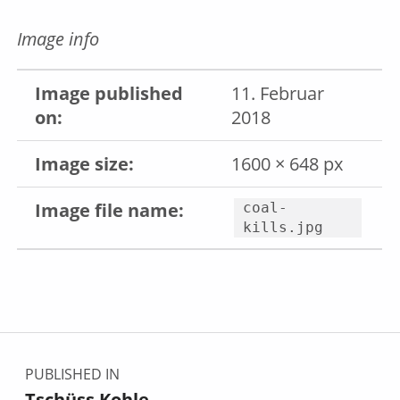
Image info
Image published
11. Februar
on:
2018
Image size:
1600 × 648 px
Image file name:
coal-
kills.jpg
Skip back to main navigation
Beitragsnavigation
PUBLISHED IN
Tschüss Kohle