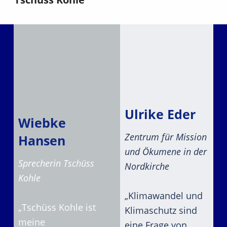
Ulrike Eder
Wiebke
Zentrum für Mission
Hansen
und Ökumene in der
Sprecherin Tschüss
Nordkirche
Kohle
„Klimawandel und
„Tschüss Kohle ist
Klimaschutz sind
meine
eine Frage von