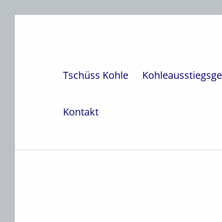
Weiter zur Hauptnavigation
Weiter zum Hauptinhalt
Weiter zur Fußzeile
Tschüss Kohle
Kohleausstiegsge
Kontakt