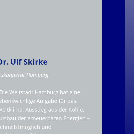
Dr. Ulf Skirke
Zukunftsrat Hamburg
„Die Weltstadt Hamburg hat eine
lebenswichtige Aufgabe für das
eltklima: Ausstieg aus der Kohle,
Ausbau der erneuerbaren Energien –
schnellstmöglich und