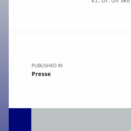
v.l.: Dr. Ulf S
Skip back to main navigation
Beitragsnavigation
PUBLISHED IN
Presse