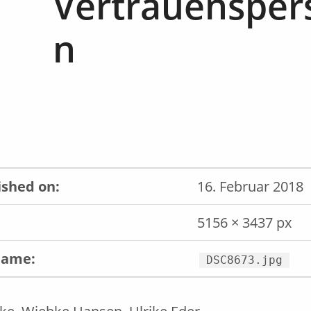
Vertrauensper
n
ished on:
16. Februar 2018
5156 × 3437 px
name:
DSC8673.jpg