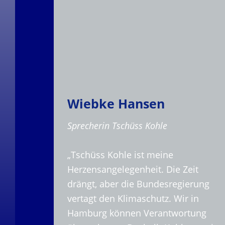
Wiebke Hansen
Sprecherin Tschüss Kohle
„Tschüss Kohle ist meine
Herzensangelegenheit. Die Zeit
drängt, aber die Bundesregierung
vertagt den Klimaschutz. Wir in
Hamburg können Verantwortung