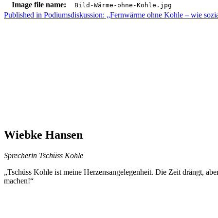
Image file name:
Bild-Wärme-ohne-Kohle.jpg
Skip
Beitragsnavigation
Published in
Podiumsdiskussion: „Fernwärme ohne Kohle – wie sozial
back
to
main
navigation
Wiebke Hansen
Sprecherin Tschüss Kohle
„Tschüss Kohle ist meine Herzensangelegenheit. Die Zeit drängt, a
machen!“