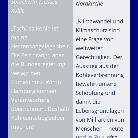
Sprecherin Tschüss
Nordkirche
Kohle
„Klimawandel und
„Tschüss Kohle ist
Klimaschutz sind
meine
eine Frage von
Herzensangelegenheit.
weltweiter
Die Zeit drängt, aber
Gerechtigkeit. Der
die Bundesregierung
Ausstieg aus der
vertagt den
Kohleverbrennung
Klimaschutz. Wir in
bewahrt unsere
Hamburg können
Schöpfung und
Verantwortung
damit die
übernehmen. Deshalb
Lebensgrundlagen
Kohleausstieg selber
von Milliarden von
machen!“
Menschen – heute
und in Zukunft.“