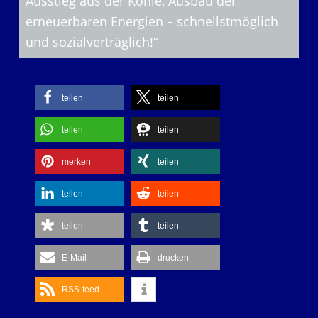
Ausstieg aus der Kohle, Ausbau der
erneuerbaren Energien – schnellstmöglich
und sozialverträglich!“
teilen
teilen
teilen
teilen
merken
teilen
teilen
teilen
teilen
teilen
E-Mail
drucken
RSS-feed