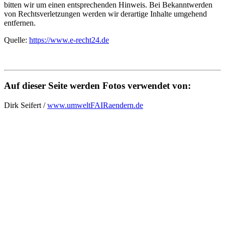
bitten wir um einen entsprechenden Hinweis. Bei Bekanntwerden
von Rechtsverletzungen werden wir derartige Inhalte umgehend
entfernen.
Quelle:
https://www.e-recht24.de
Auf dieser Seite werden Fotos verwendet von:
Dirk Seifert /
www.umweltFAIRaendern.de
Skip
back
to
main
navigation