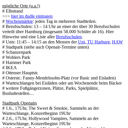
mögliche Orte (u.a.!)
# Elbstrand
>>>
hier im dudle eintragen
#
Wochenmärkte
: jeden Tag in mehreren Stadtteilen.
# Berufsschulen: 13 – 14 Uhr an einer der über 30 Berufsschulen
verteilt über Hamburg (insgesamt 58.000 Schüler ab 16). Hier
Hinweise und eine Liste aller
Berufsschulen
.
# Unis: 11:45 – 14:15 an den Mensen der
Uni
,
TU Harburg
,
HAW
# Stadtpark (siehe auch Openair-Termine unten)
# Schanzenpark
# Wohlers Park
# Hammer Park
# IKEA
# Ottenser Hauptstr.
# Osterstr.: Fanny-Mendelssohn-Platz (vor Basic und Eisladen)
# Warteschlangen bei Eisläden oder am Wochenende beim Bäcker
# weitere Fußgängerzonen, Plätze, Parks, Spielplätze,
Bushaltestellen…
Stadtpark Openairs
# 1.6., 17Uhr, The Sweet & Smokie, Sammeln an der
Warteschlange, Konzertbeginn 19Uhr
# 2.6., 17Uhr, Hollywood Vampires, Sammeln an der
Warteschlange, Konzertbeginn 19Uhr