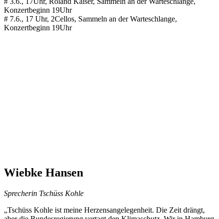
# 3.6., 17Uhr, Roland Kaiser, Sammeln an der Warteschlange,
Konzertbeginn 19Uhr
# 7.6., 17 Uhr, 2Cellos, Sammeln an der Warteschlange,
Konzertbeginn 19Uhr
Skip
back
to
main
navigation
Wiebke Hansen
Sprecherin Tschüss Kohle
„Tschüss Kohle ist meine Herzensangelegenheit. Die Zeit drängt,
aber die Bundesregierung vertagt den Klimaschutz. Wir in Hamburg