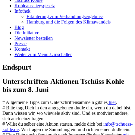
Tschüss Kohle
Kohleausstiegsgesetz
Infothek
Erläuterung zum Verhandlungsergebniss
Hamburg und die Folgen des Klimawandels
Blog
Die Initiative
Newsletter bestellen
Presse
Kontakt
Weiter zum Menü-Umschalter
Endspurt
Unterschriften-Aktionen Tschüss Kohle
bis zum 8. Juni
# Allgemeine Tipps zum Unterschriftensammeln gibt es
hier
.
# Bitte trag Dich in den angegebenen dudle ein, wenn du dabei bist.
Dann wissen wir, wo wieviele aktiv sind. Und es motiviert andere,
sich auch einzutragen.
# Willst du selber eine Aktion starten, melde dich bei
info@tschuess-
kohle.de
. Wir tragen die Sammlung ein und richten einen dudle ein.
# Eine Bitte noch: fragt auch nach Interesse für den Newsletter
mit