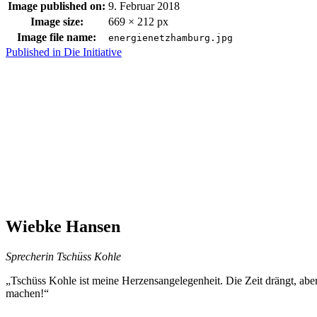
Image published on:
9. Februar 2018
Image size:
669 × 212 px
Image file name:
energienetzhamburg.jpg
Skip
Beitragsnavigation
Published in
Die Initiative
back
to
main
navigation
Wiebke Hansen
Sprecherin Tschüss Kohle
„Tschüss Kohle ist meine Herzensangelegenheit. Die Zeit drängt, a
machen!“