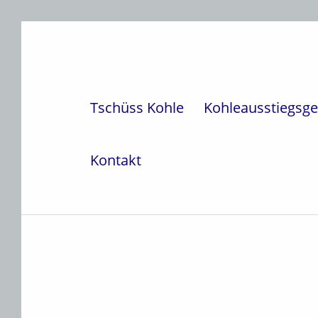
Weiter zur Hauptnavigation
Weiter zum Hauptinhalt
Weiter zur Fußzeile
Tschüss Kohle
Kohleausstiegsge
Kontakt