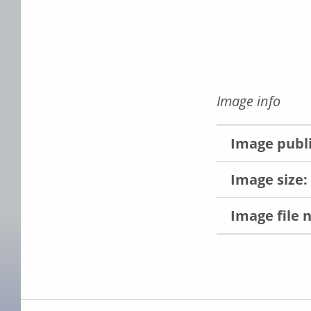
Image info
Image publ
Image size:
Image file 
Skip back to main navigation
Beitragsnavigation