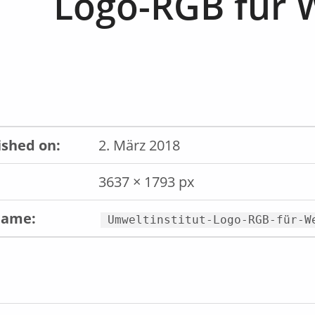
Logo-RGB für 
ished on:
2. März 2018
3637 × 1793 px
name:
Umweltinstitut-Logo-RGB-für-W