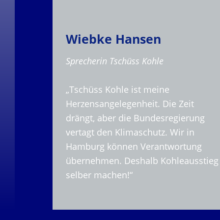
Wiebke Hansen
Sprecherin Tschüss Kohle
„Tschüss Kohle ist meine
Herzensangelegenheit. Die Zeit
drängt, aber die Bundesregierung
vertagt den Klimaschutz. Wir in
Hamburg können Verantwortung
übernehmen. Deshalb Kohleausstieg
selber machen!“