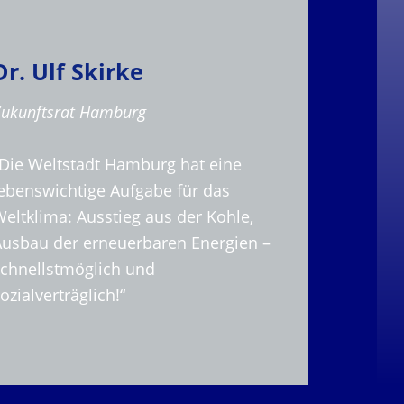
Dr. Ulf Skirke
Zukunftsrat Hamburg
„Die Weltstadt Hamburg hat eine
lebenswichtige Aufgabe für das
eltklima: Ausstieg aus der Kohle,
Ausbau der erneuerbaren Energien –
schnellstmöglich und
ozialverträglich!“