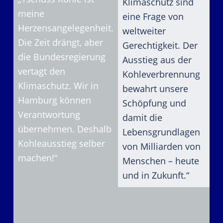
Klimaschutz sind
meine
eine Frage von
Herzensangelegenheit.
weltweiter
Die Zeit drängt, aber
Gerechtigkeit. Der
die Bundesregierung
Ausstieg aus der
vertagt den
Kohleverbrennung
Klimaschutz. Wir in
bewahrt unsere
Hamburg können
Schöpfung und
Verantwortung
damit die
übernehmen. Deshalb
Lebensgrundlagen
Kohleausstieg selber
von Milliarden von
machen!“
Menschen – heute
und in Zukunft.“