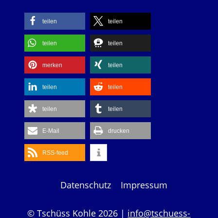
teilen
teilen
teilen
teilen
merken
teilen
teilen
teilen
teilen
teilen
E-Mail
drucken
RSS-feed
Datenschutz
Impressum
© Tschüss Kohle 2026 |
info@tschuess-