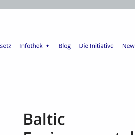
setz
Infothek
Blog
Die Initiative
News
Baltic