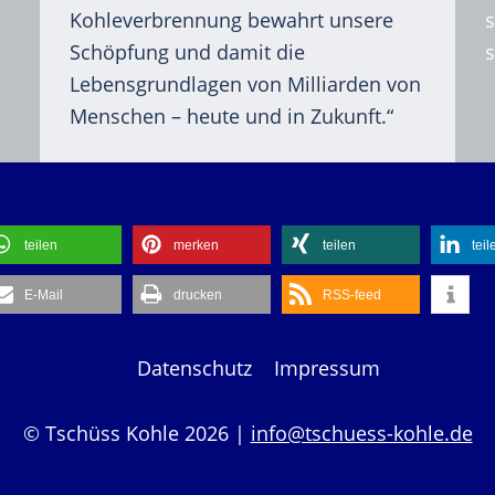
Kohleverbrennung bewahrt unsere
Schöpfung und damit die
s
Lebensgrundlagen von Milliarden von
Menschen – heute und in Zukunft.“
teilen
merken
teilen
teil
E-Mail
drucken
RSS-feed
Datenschutz
Impressum
© Tschüss Kohle 2026 |
info@tschuess-kohle.de