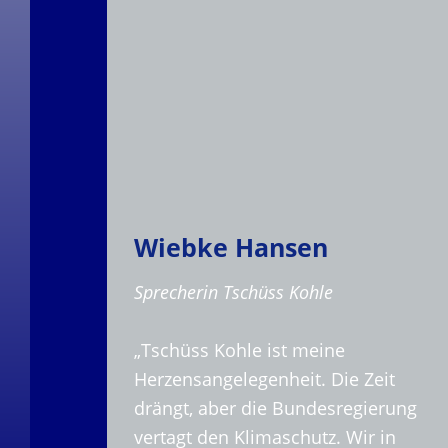
Wiebke Hansen
Sprecherin Tschüss Kohle
„Tschüss Kohle ist meine
Herzensangelegenheit. Die Zeit
drängt, aber die Bundesregierung
vertagt den Klimaschutz. Wir in