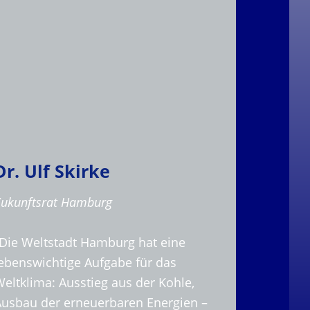
Dr. Ulf Skirke
Zukunftsrat Hamburg
„Die Weltstadt Hamburg hat eine
lebenswichtige Aufgabe für das
eltklima: Ausstieg aus der Kohle,
Ausbau der erneuerbaren Energien –