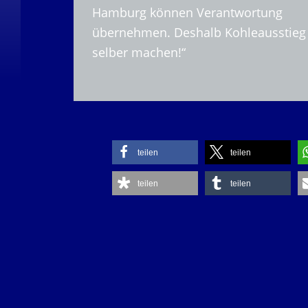
Hamburg können Verantwortung
übernehmen. Deshalb Kohleausstieg
selber machen!“
teilen
teilen
teilen
teilen