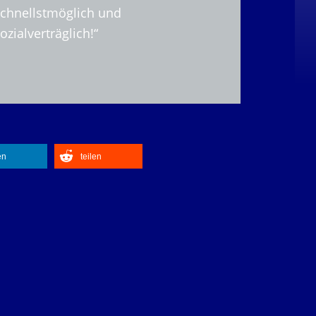
schnellstmöglich und
ozialverträglich!“
en
teilen