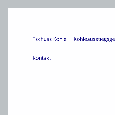
Weiter zur Hauptnavigation
Weiter zum Hauptinhalt
Weiter zur Fußzeile
Tschüss Kohle
Kohleausstiegsge
Kontakt