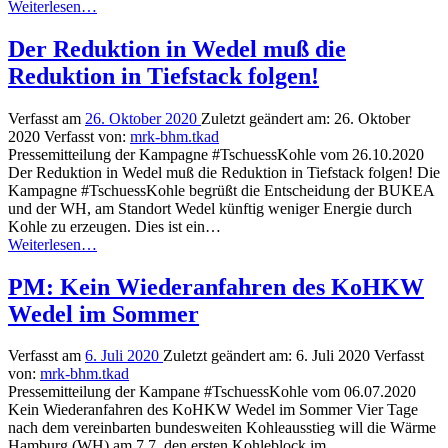
“20.01.2021,
Weiterlesen
…
17:30
Uhr:
Der Reduktion in Wedel muß die
Dialoge
Reduktion in Tiefstack folgen!
zum
Hamburger
Kohleausstieg”
Verfasst am
26. Oktober 2020
Zuletzt geändert am:
26. Oktober
2020
Verfasst von:
mrk-bhm.tkad
Pressemitteilung der Kampagne #TschuessKohle vom 26.10.2020
Der Reduktion in Wedel muß die Reduktion in Tiefstack folgen! Die
Kampagne #TschuessKohle begrüßt die Entscheidung der BUKEA
und der WH, am Standort Wedel künftig weniger Energie durch
Kohle zu erzeugen. Dies ist ein…
“Der
Weiterlesen
…
Reduktion
in
PM: Kein Wiederanfahren des KoHKW
Wedel
Wedel im Sommer
muß
die
Reduktion
Verfasst am
6. Juli 2020
Zuletzt geändert am:
6. Juli 2020
Verfasst
in
von:
mrk-bhm.tkad
Tiefstack
Pressemitteilung der Kampane #TschuessKohle vom 06.07.2020
folgen!”
Kein Wiederanfahren des KoHKW Wedel im Sommer Vier Tage
nach dem vereinbarten bundesweiten Kohleausstieg will die Wärme
Hamburg (WH) am 7.7. den ersten Kohleblock im