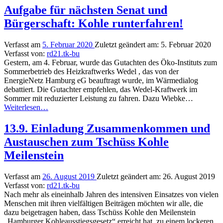
anpacken
Aufgabe für nächsten Senat und
und
Bürgerschaft: Kohle runterfahren!
mit
Steuermitteln
decken!”
Verfasst am
5. Februar 2020
Zuletzt geändert am:
5. Februar 2020
Verfasst von:
rd21.tk-bu
Gestern, am 4. Februar, wurde das Gutachten des Öko-Instituts zum
Sommerbetrieb des Heizkraftwerks Wedel , das von der
EnergieNetz Hamburg eG beauftragt wurde, im Wärmedialog
debattiert. Die Gutachter empfehlen, das Wedel-Kraftwerk im
Sommer mit reduzierter Leistung zu fahren. Dazu Wiebke…
“Aufgabe
Weiterlesen
…
für
nächsten
13.9. Einladung Zusammenkommen und
Senat
Austauschen zum Tschüss Kohle
und
Bürgerschaft:
Meilenstein
Kohle
runterfahren!”
Verfasst am
26. August 2019
Zuletzt geändert am:
26. August 2019
Verfasst von:
rd21.tk-bu
Nach mehr als eineinhalb Jahren des intensiven Einsatzes von vielen
Menschen mit ihren vielfältigen Beiträgen möchten wir alle, die
dazu beigetragen haben, dass Tschüss Kohle den Meilenstein
„Hamburger Kohleausstiegsgesetz“ erreicht hat, zu einem lockeren