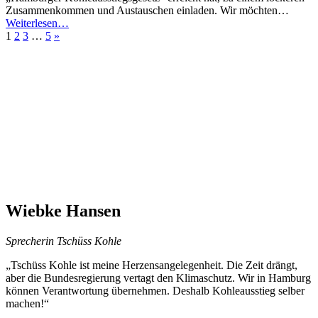
Zusammenkommen und Austauschen einladen. Wir möchten…
“13.9.
Weiterlesen
…
Nächste
Einladung
1
2
3
…
5
»
Seite
Zusammenkommen
und
Austauschen
zum
Tschüss
Kohle
Meilenstein”
Wiebke Hansen
Sprecherin Tschüss Kohle
„Tschüss Kohle ist meine Herzensangelegenheit. Die Zeit drängt,
aber die Bundesregierung vertagt den Klimaschutz. Wir in Hamburg
können Verantwortung übernehmen. Deshalb Kohleausstieg selber
machen!“