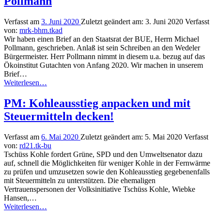
Pollmann
es
mit
einer
Verfasst am
3. Juni 2020
Zuletzt geändert am:
3. Juni 2020
Verfasst
neuen
von:
mrk-bhm.tkad
Kampagne
Wir haben einen Brief an den Staatsrat der BUE, Herrn Michael
#TschuessKohle”
Pollmann, geschrieben. Anlaß ist sein Schreiben an den Wedeler
Bürgermeister. Herr Pollmann nimmt in diesem u.a. bezug auf das
Ökoinstitut Gutachten von Anfang 2020. Wir machen in unserem
Brief…
“KoHKW
Weiterlesen
…
Wedel
–
PM: Kohleausstieg anpacken und mit
Brief
Steuermitteln decken!
an
BUE
Staatsrat
Verfasst am
6. Mai 2020
Zuletzt geändert am:
5. Mai 2020
Verfasst
Pollmann”
von:
rd21.tk-bu
Tschüss Kohle fordert Grüne, SPD und den Umweltsenator dazu
auf, schnell die Möglichkeiten für weniger Kohle in der Fernwärme
zu prüfen und umzusetzen sowie den Kohleausstieg gegebenenfalls
mit Steuermitteln zu unterstützen. Die ehemaligen
Vertrauenspersonen der Volksinitiative Tschüss Kohle, Wiebke
Hansen,…
“PM:
Weiterlesen
…
Kohleausstieg