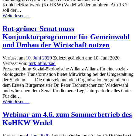
Kohleheizkraftwerk (KoHKW) Wedel wieder anfahren. Am 13.7.
soll der…
“PM:
Weiterlesen
…
Kein
Wiederanfahren
Rot-grüner Senat muss
des
Konjunkturprogramme für Gemeinwohl
KoHKW
Wedel
und Umbau der Wirtschaft nutzen
im
Sommer”
Verfasst am
10. Juni 2020
Zuletzt geändert am:
10. Juni 2020
Verfasst von:
mrk-bhm.tkad
Pressemeldung Sozial-ökologische Allianz Allianz für eine sozial-
ökologische Transformation bietet Mitwirkung bei der Umgestaltung
der Stadt an Die unterzeichnenden Organisationen gratulieren
dem Ersten Bürgermeister Dr. Peter Tschentscher zur Wiederwahl
und wünschen dem Senat für die neue Legislaturperiode alles Gute.
Für die…
“Rot-
Weiterlesen
…
grüner
Senat
Webinar am 4.6. zum Sommerbetrieb des
muss
KoHKW Wedel
Konjunkturprogramme
für
Gemeinwohl
Verfasst am
4. Juni 2020
Zuletzt geändert am:
3. Juni 2020
Verfasst